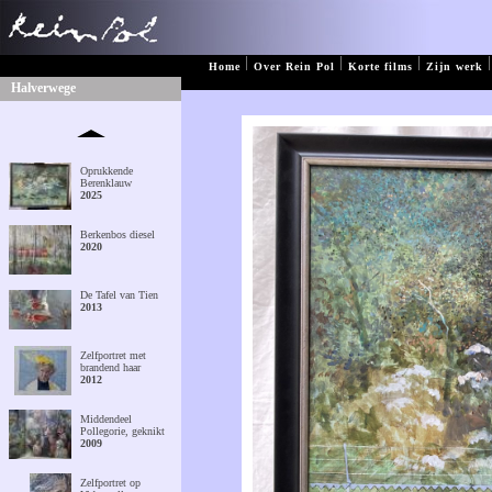
|
|
|
|
Home
Over Rein Pol
Korte films
Zijn werk
Halverwege
Oprukkende
Berenklauw
2025
Berkenbos diesel
2020
De Tafel van Tien
2013
Zelfportret met
brandend haar
2012
Middendeel
Pollegorie, geknikt
2009
Zelfportret op