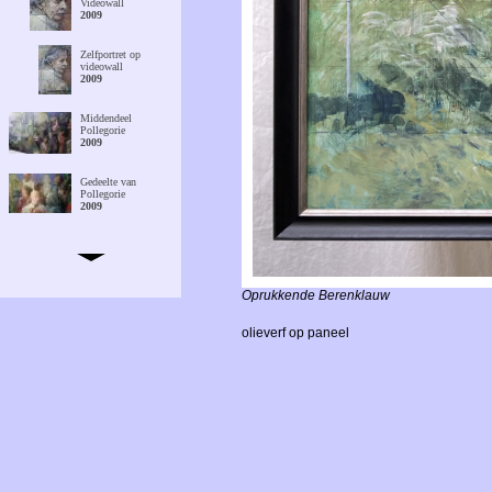
Videowall
2009
Zelfportret op
videowall
2009
Middendeel
Pollegorie
2009
Gedeelte van
Pollegorie
2009
Keukentafel met
lekkers
2009
Oprukkende Berenklauw
Tussen Vermeerse
vrouwen
olieverf op paneel
2007
Magnoliaboom in
Stedum
2007
Schelpjes op
catalogus
2007