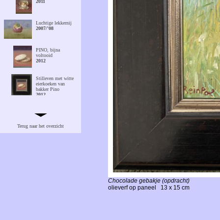
2011
Luchtige lekkernij
2007/'08
PINO, bijna
voltooid
2012
Stilleven met witte
eierkoeken van
bakker Pino
2012
Ontdooiend
witbrood in
Frankrijk
Terug naar het overzicht
2008
Ontdooiend
witbrood in Toscane
2008
Hot & Windy
1982
Chocolade gebakje (opdracht)
olieverf op paneel
13 x 15 cm
Twee eieren
1979