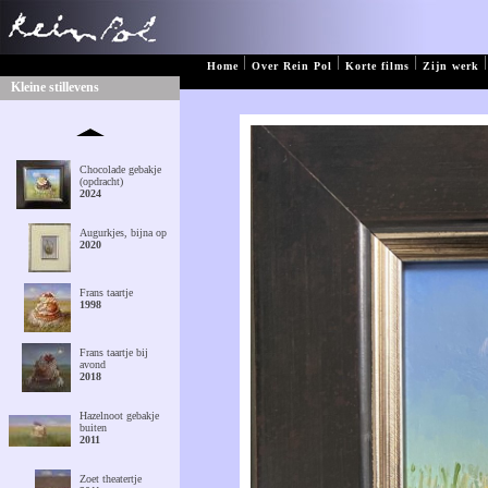
|
|
|
|
Home
Over Rein Pol
Korte films
Zijn werk
Kleine stillevens
Chocolade gebakje
(opdracht)
2024
Augurkjes, bijna op
2020
Frans taartje
1998
Frans taartje bij
avond
2018
Hazelnoot gebakje
buiten
2011
Zoet theatertje