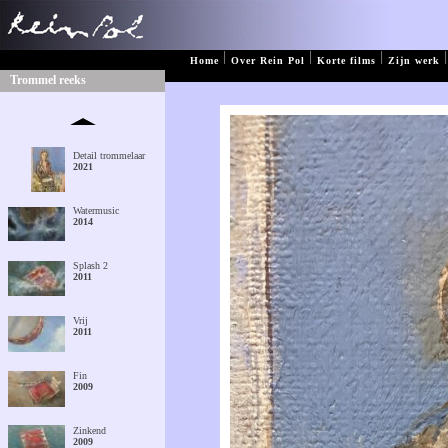
|
|
|
|
Home
Over Rein Pol
Korte films
Zijn werk
Trommel reeks
Detail trommelaar
2021
Watermusic
2014
Splash 2
2011
Vrij
2011
Fin
2009
Zinkend
2009