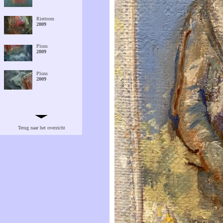
Riettrom
2009
Plons
2009
Plons
2009
Vastgelopen
2007
Terug naar het overzicht