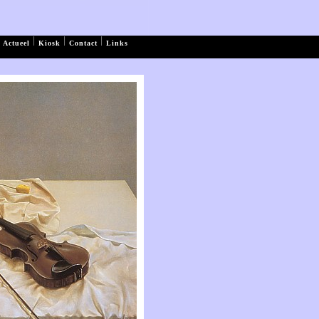
|
|
|
Actueel
Kiosk
Contact
Links