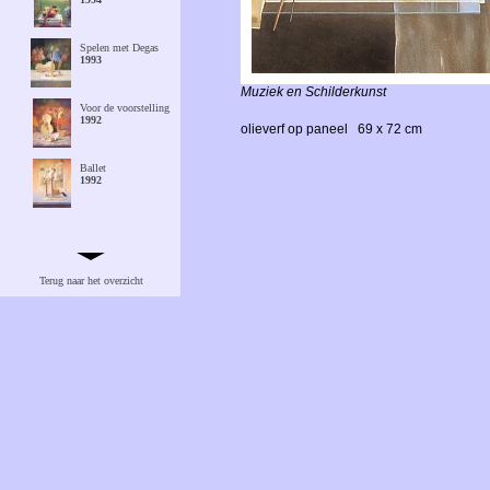
Spelen met Degas
1993
Muziek en Schilderkunst
Voor de voorstelling
1992
olieverf op paneel
69 x 72 cm
Ballet
1992
Lara en Heleen
1989
Terug naar het overzicht
Christiaan
Thomasius
1986/ '89
Viool, citroen en
eieren
1979