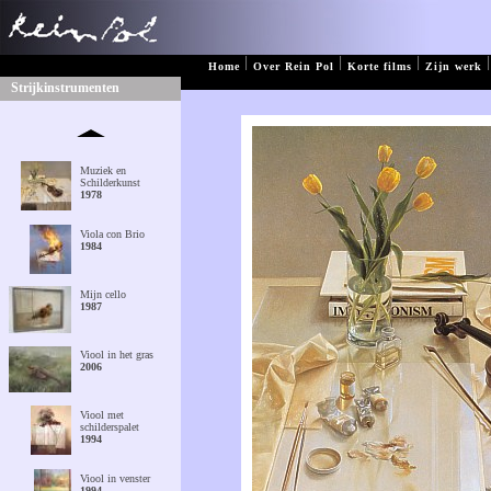
|
|
|
|
Home
Over Rein Pol
Korte films
Zijn werk
Strijkinstrumenten
Muziek en
Schilderkunst
1978
Viola con Brio
1984
Mijn cello
1987
Viool in het gras
2006
Viool met
schilderspalet
1994
Viool in venster
1994