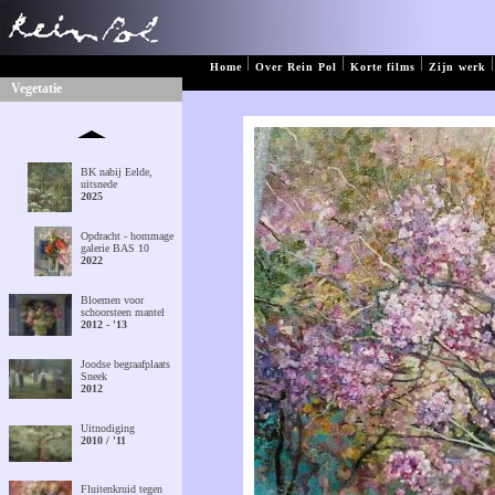
|
|
|
|
Home
Over Rein Pol
Korte films
Zijn werk
Vegetatie
BK nabij Eelde,
uitsnede
2025
Opdracht - hommage
galerie BAS 10
2022
Bloemen voor
schoorsteen mantel
2012 - '13
Joodse begraafplaats
Sneek
2012
Uitnodiging
2010 / '11
Fluitenkruid tegen