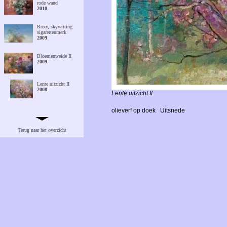
rode wand
2010
Roxy, skywriting
sigarettenmerk
2009
Bloemenweide II
2009
Lente uitzicht II
2008
Lente uitzicht II
olieverf op doek
Uitsnede
Magnolia in Stedum
2007
Terug naar het overzicht
Tuin in Aduard
2006
Japanse kers in
Stedum
2006
Een zwoel windje
2007
Herfstkleuren /