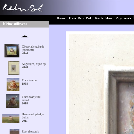
|
|
|
|
Home
Over Rein Pol
Korte films
Zijn werk
Kleine stillevens
Chocolade gebakje
(opdracht)
2024
Augurkjes, bijna op
2020
Frans taartje
1998
Frans taartje bij
avond
2018
Hazelnoot gebakje
buiten
2011
Zoet theatertje