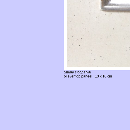
5 eitjes
2007
Pozzle 2
2019
Pozzle 1
2019
Schelp in glas, op
boekje Tissing
2013
Ramboetan
Studie sloopafval
1996
olieverf op paneel
13 x 10 cm
Stil schelpje
2007
Schelpen en Degas
2004
Schelpjes in
toilettasje
2008