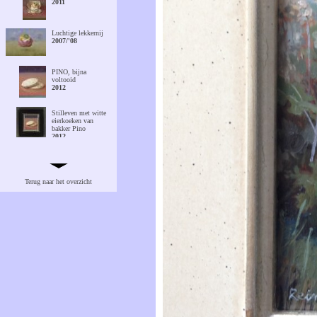
2011
Luchtige lekkernij
2007/'08
PINO, bijna
voltooid
2012
Stilleven met witte
eierkoeken van
bakker Pino
2012
Ontdooiend
witbrood in
Frankrijk
Terug naar het overzicht
2008
Ontdooiend
witbrood in Toscane
2008
Hot & Windy
1982
Twee eieren
1979