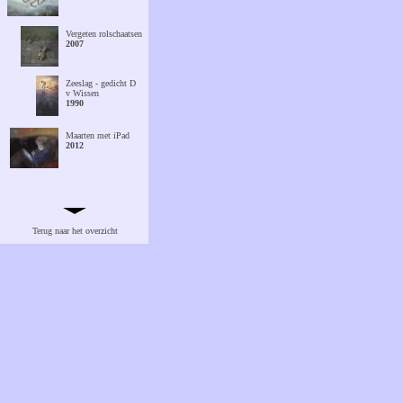
Vergeten rolschaatsen
2007
Zeeslag - gedicht D
v Wissen
1990
Maarten met iPad
2012
Maarten met
kijkdoos
2012
Terug naar het overzicht
Het wiegje van Julia
2016
Padvindertje op
muur
2009
Het papieren
vliegtuigje
2009
Rein - Willem
2006