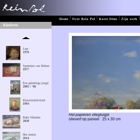
|
|
|
|
Home
Over Rein Pol
Korte films
Zijn werk
Kinderen
Lara
1976
Speentjes van Heleen
1977
Een gelukkige jeugd
2005 / '06
Klavecimbel-kind
1993
Het papieren vliegtuigje
Baby Marieke
olieverf op paneel
25 x 30 cm
2020
Het sleetje
2014