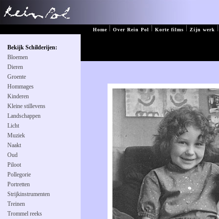
|
|
|
|
Home
Over Rein Pol
Korte films
Zijn werk
Bekijk Schilderijen:
Bloemen
Dieren
Groente
Hommages
Kinderen
Kleine stillevens
Landschappen
Licht
Muziek
Naakt
Oud
Piloot
Pollegorie
Portretten
Strijkinstrumenten
Treinen
Trommel reeks