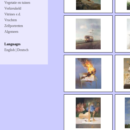
Vegetatie en tuinen
Verkreukeld
Vitrines e.d.
Vruchten
Zelfportretten
Algemeen
Languages
English
|
Deutsch