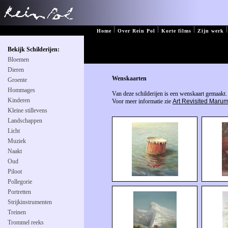
|
|
|
|
Home
Over Rein Pol
Korte films
Zijn werk
Bekijk Schilderijen:
Bloemen
Dieren
Wenskaarten
Groente
Hommages
Van deze schilderijen is een wenskaart gemaakt.
Kinderen
Voor meer informatie zie
Art Revisited Maru
Kleine stillevens
Landschappen
Licht
Muziek
Naakt
Oud
Piloot
Pollegorie
Portretten
Strijkinstrumenten
Treinen
Trommel reeks