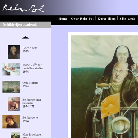
|
|
|
|
Home
Over Rein Pol
Korte films
Zijn werk
Schilderijen academie
Peter Altena
1975
Model / één uit
tientallen studies
1974
Oma Hofstra
1974
Zelfportret met
bromelia
1974 /'75
Zelfportretje
1974
Man in rolstoel
1973