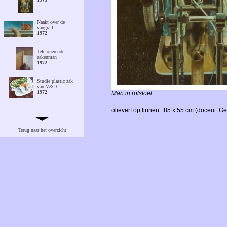
Naakt over de
vangrail
1972
Telefonerende
zakenman
1972
Studie plastic zak
van V&D
1972
Man in rolstoel
olieverf op linnen
85 x 55 cm (docent: Ge
Vruchtzak van
onderen
1971
Terug naar het overzicht