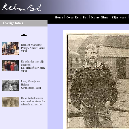
|
|
|
|
Home
Over Rein Pol
Korte films
Zijn werk
Overige foto's
Rein en Marianne
Parijs, Sacré-Coeur,
1998
De schilder met zijn
dochters
La Trinité sur Mer,
1998
Lara, Maartje en
Heleen
Groningen 1981
De initiatiefnemers
van de door Amerika
reizende expositie