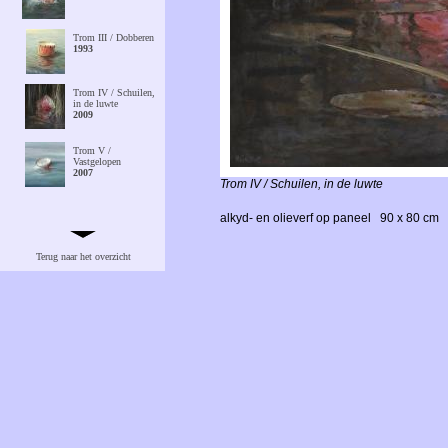
Trom III / Dobberen
1993
Trom IV / Schuilen,
in de luwte
2009
Trom V /
Vastgelopen
2007
Trom IV / Schuilen, in de luwte
Trom VII / Zinkend
alkyd- en olieverf op paneel
90 x 80 cm
2009
Terug naar het overzicht
Trom VIII / Ten
onder
2009
Trom IX /
Aangespoeld
2011
Trom X / Fin
2009