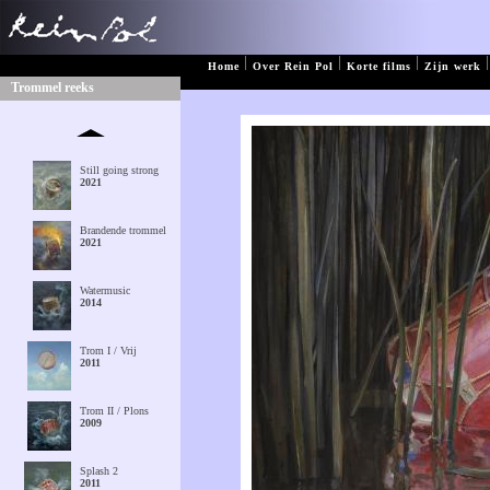
|
|
|
|
Home
Over Rein Pol
Korte films
Zijn werk
Trommel reeks
Still going strong
2021
Brandende trommel
2021
Watermusic
2014
Trom I / Vrij
2011
Trom II / Plons
2009
Splash 2
2011