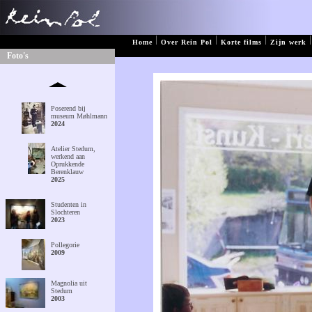
|
|
|
|
Home
Over Rein Pol
Korte films
Zijn werk
Foto's
Poserend bij
museum Møhlmann
2024
Atelier Stedum,
werkend aan
Oprukkende
Berenklauw
2025
Studenten in
Slochteren
2023
Pollegorie
2009
Magnolia uit
Stedum
2003