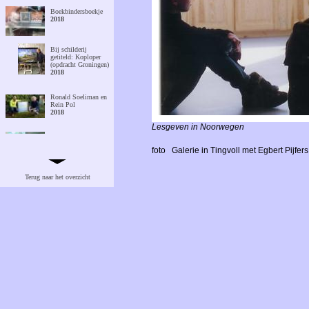
Boekbindersboekje
2018
Bij schilderij
getiteld: Koploper
(opdracht Groningen)
2018
Ronald Soeliman en
Rein Pol
2018
Lesgeven in Noorwegen
Rob Møhlmann,
Tom Hageman en
foto
Galerie in Tingvoll met Egbert Pijfers
Xandra Donders
2016
Terug naar het overzicht
Rondleiding n.a.v.
expositie Geachte
Collega's, De Weem
Westeremden.
2017
Kunstboek AR
2015
Een laatste controle
bij Ellen thuis in
Leeuwarden
2013