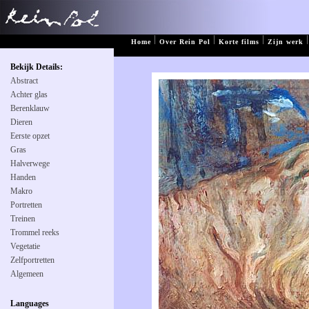
|
|
|
|
Home
Over Rein Pol
Korte films
Zijn werk
Bekijk Details:
Abstract
Achter glas
Berenklauw
Dieren
Eerste opzet
Gras
Halverwege
Handen
Makro
Portretten
Treinen
Trommel reeks
Vegetatie
Zelfportretten
Algemeen
Languages